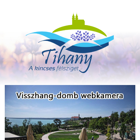
Ugrás
a
tartalomra