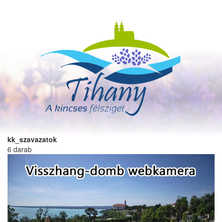
Ugrás
a
tartalomra
kk_szavazatok
6 darab