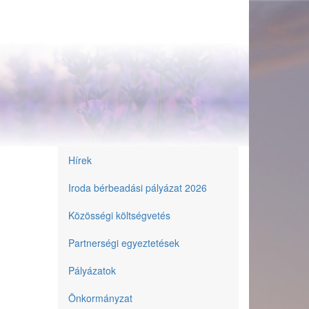
Hírek
Önkormányzat
Iroda bérbeadási pályázat 2026
Közösségi költségvetés
Partnerségi egyeztetések
Pályázatok
Önkormányzat