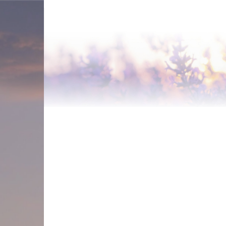
Ugrás
a
tartalomra