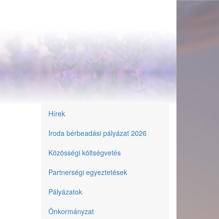
Hírek
Önkormányzat
Iroda bérbeadási pályázat 2026
Közösségi költségvetés
Partnerségi egyeztetések
Pályázatok
Önkormányzat