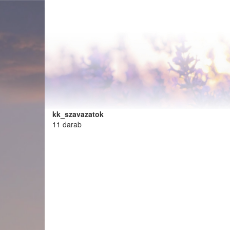
Ugrás
a
tartalomra
kk_szavazatok
11 darab