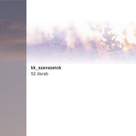
Ugrás
a
tartalomra
kk_szavazatok
52 darab