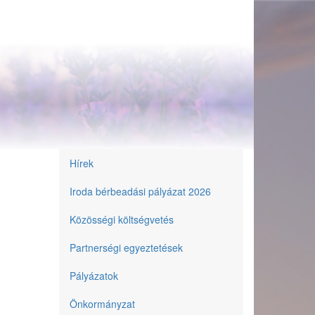
Hírek
Önkormányzat
Iroda bérbeadási pályázat 2026
Közösségi költségvetés
Partnerségi egyeztetések
Pályázatok
Önkormányzat