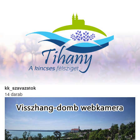
Ugrás
a
tartalomra
kk_szavazatok
14 darab