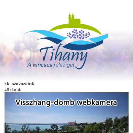
Ugrás
a
tartalomra
kk_szavazatok
46 darab