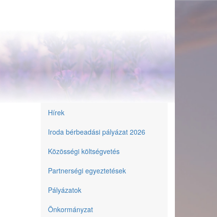
Hírek
Önkormányzat
Iroda bérbeadási pályázat 2026
Közösségi költségvetés
Partnerségi egyeztetések
Pályázatok
Önkormányzat