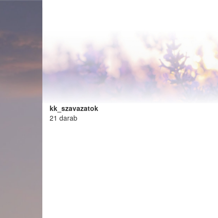
Ugrás
a
tartalomra
kk_szavazatok
21 darab